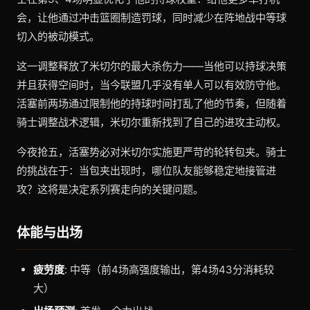
会，让他通过冲击篮圈制造罚球，同时减少在阵地战中等球
切入的被动模式。
这一调整释放了米切尔的最大杀伤力——当他可以持球决策
并且获得空间时，当今联盟几乎没有单人可以有效防守他。
活塞前两场通过限制他的持球时间打乱了他的节奏，但随着
骑士调整战术逻辑，米切尔重新找到了自己的进攻主动权。
今夜抢五，活塞势必对米切尔实施更严苛的轮转包夹。骑士
的挑战在于：当包夹出现时，哪位队友能够稳定地接管进
攻？这将是决定系列赛走向的关键问题。
体能与出场
疲劳度
: 中等（前4场高强度输出，第4场43分消耗较
大）