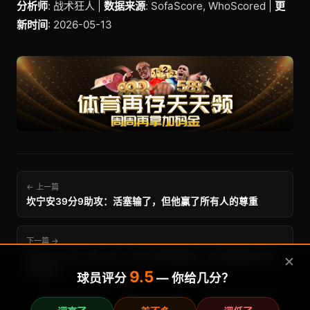
分析师
: 战术狂人 |
数据来源
: SofaScore, WhoScored |
更
新时间
: 2026-05-13
← 上一篇
坎宁安39分9助攻：活塞输了，但他赢了所有人的尊重
下一篇 →
凯恩2026年21场24球：欧洲金靴领跑者，他的数据到底有
✕
多离谱？
9.5
球员评分
— 你给几分？