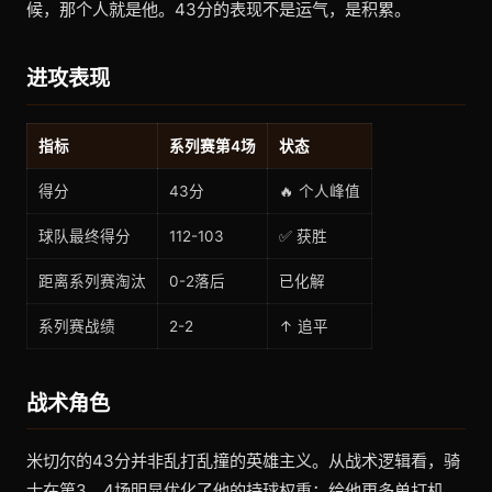
候，那个人就是他。43分的表现不是运气，是积累。
进攻表现
指标
系列赛第4场
状态
得分
43分
🔥 个人峰值
球队最终得分
112-103
✅ 获胜
距离系列赛淘汰
0-2落后
已化解
系列赛战绩
2-2
↑ 追平
战术角色
米切尔的43分并非乱打乱撞的英雄主义。从战术逻辑看，骑
士在第3、4场明显优化了他的持球权重：给他更多单打机