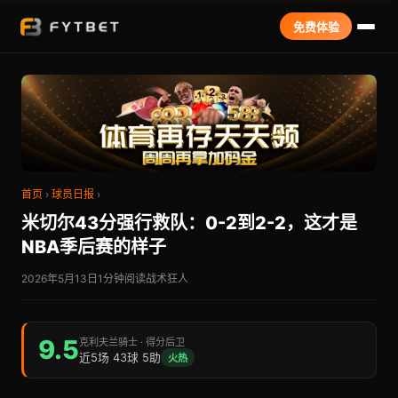
免费体验
首页
›
球员日报
›
米切尔43分强行救队：0-2到2-2，这才是
NBA季后赛的样子
2026年5月13日
1分钟阅读
战术狂人
9.5
克利夫兰骑士 · 得分后卫
近5场 43球 5助
火热