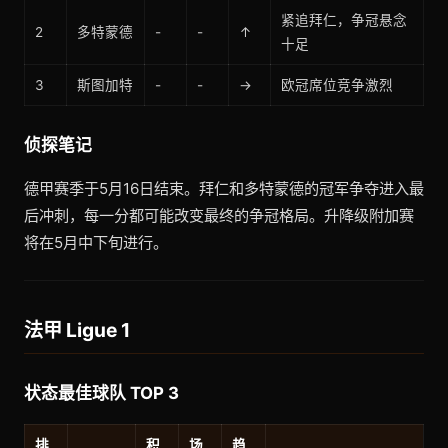
紧追拜仁，争冠悬念
2
多特蒙德
-
-
↑
十足
3
斯图加特
-
-
→
欧冠席位竞争激烈
侦探笔记
德甲赛季于5月16日结束。拜仁和多特蒙德的冠军争夺进入最
后冲刺，每一分都可能改变最终的争冠格局。升降级附加赛
将在5月中下旬进行。
法甲 Ligue 1
状态最佳球队 TOP 3
排
积
场
趋