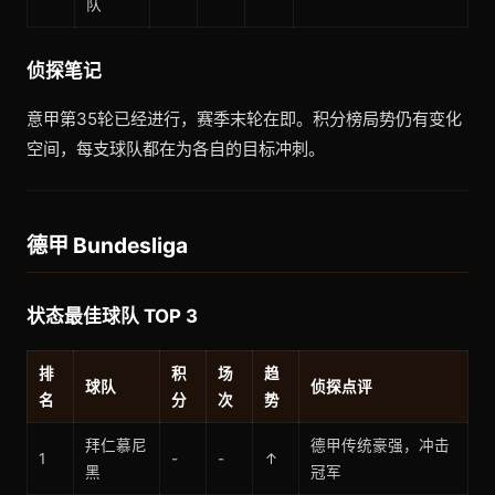
队
侦探笔记
意甲第35轮已经进行，赛季末轮在即。积分榜局势仍有变化
空间，每支球队都在为各自的目标冲刺。
德甲 Bundesliga
状态最佳球队 TOP 3
排
积
场
趋
球队
侦探点评
名
分
次
势
拜仁慕尼
德甲传统豪强，冲击
1
-
-
↑
黑
冠军