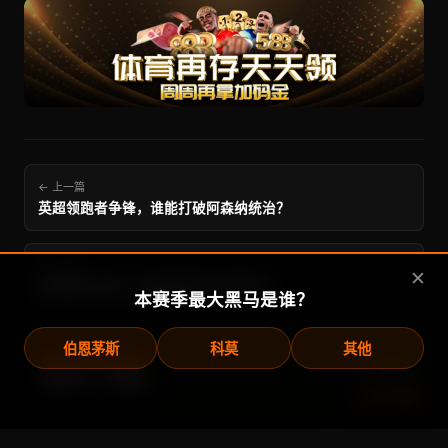
← 上一篇
英超领跑者争锋，谁能打破阿森纳统治？
下一篇 →
✕
英超最后冲刺，阿森纳能否保住榜首？
本赛季最大黑马是谁？
伯恩茅斯
科莫
其他
🎯 赔率猎手最新预测
3-0
摩洛哥 vs 布隆迪
计算器