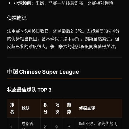
小球倾向
：里昂、马赛—防线意识强，比赛相对谨慎
侦探笔记
法甲赛季5月16日收官，还剩最后2-3轮。巴黎圣曼领先4分
的优势相当稳固，基本确保了法甲冠军。朗斯虽然紧追，但
反超巴黎的难度很大。争四争六的激烈程度同样值得关注。
中超 Chinese Super League
状态最佳球队 TOP 3
排
积
场
趋
球队
侦探点评
名
分
次
势
成都蓉
9轮不败，领先优势明
1
21
9
↑