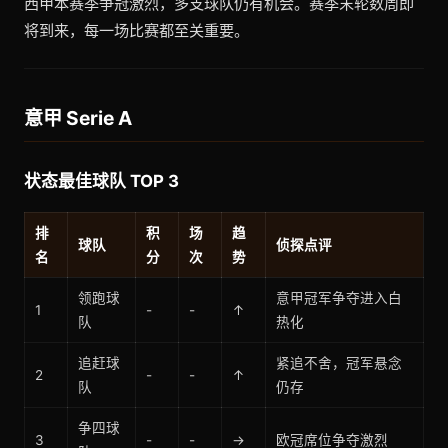
西甲本赛季争冠激烈，多支球队仍有机会。赛季末轮数周即
将到来，每一场比赛都至关重要。
意甲 Serie A
状态最佳球队 TOP 3
排
积
场
趋
球队
侦探点评
名
分
次
势
领跑球
意甲冠军争夺进入白
1
-
-
↑
队
热化
追赶球
紧追不舍，冠军悬念
2
-
-
↑
队
仍存
争四球
3
-
-
→
欧冠席位争夺激烈