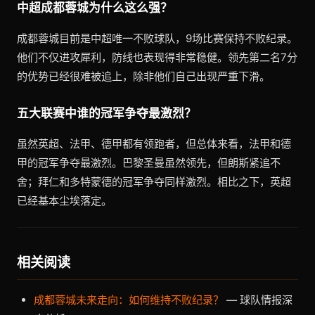
中超成都蓉城为什么这么强？
成都蓉城目前是中超唯一不败球队，9场比赛保持不败纪录。
他们不仅进攻犀利，防线也表现得非常稳健。领先第二名7分
的优势已经很难被追上，除非他们自己出现严重下滑。
五大联赛中谁的冠军争夺最激烈？
虽然英超、法甲、德甲都有领跑者，但总体来看，法甲和德
甲的冠军争夺最激烈。巴黎圣曼虽然领先，但朗斯紧追不
舍；拜仁和多特蒙德的冠军争夺同样激烈。相比之下，英超
已经基本尘埃落定。
相关阅读
成都蓉城未来走向：如何维持不败纪录？
— 球队情报深