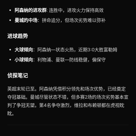
阿森纳的进攻群
: 连胜中，进攻火力保持高效
曼城的中场
：拼命追分，但场次劣势难以弥补
进球趋势
大球倾向
：阿森纳—状态火热，近期3:0大胜富勒姆
小球倾向
：利物浦、曼联—防线稳健，偏保守
侦探笔记
英超末轮已至。阿森纳凭借积分领先和场次优势，已经奠定
夺冠基础。曼城尽管状态不错，但多赛2场的场次劣势基本宣
判了争冠无望。第4名争夺激烈，维拉和布赖顿都在虎视眈
眈。