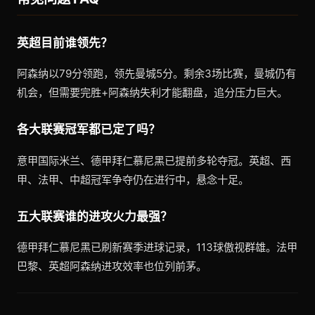
英超目前谁领先？
阿森纳以79分领跑，领先曼城5分。剩余3场比赛，曼城仍有
机会，但需要完胜+阿森纳失利才能翻盘，追分压力巨大。
各大联赛冠军都已定了吗？
意甲国际米兰、德甲拜仁慕尼黑已提前多轮夺冠。英超、西
甲、法甲、中超冠军争夺仍在进行中，悬念十足。
五大联赛谁的进攻火力最强？
德甲拜仁慕尼黑已刷新赛季进球记录，113球傲视群雄。法甲
巴黎、英超阿森纳进攻效率也位列前茅。