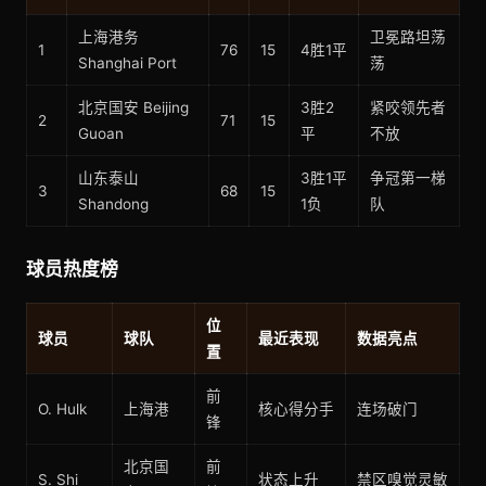
上海港务
卫冕路坦荡
1
76
15
4胜1平
Shanghai Port
荡
北京国安 Beijing
3胜2
紧咬领先者
2
71
15
Guoan
平
不放
山东泰山
3胜1平
争冠第一梯
3
68
15
Shandong
1负
队
球员热度榜
位
球员
球队
最近表现
数据亮点
置
前
O. Hulk
上海港
核心得分手
连场破门
锋
北京国
前
S. Shi
状态上升
禁区嗅觉灵敏