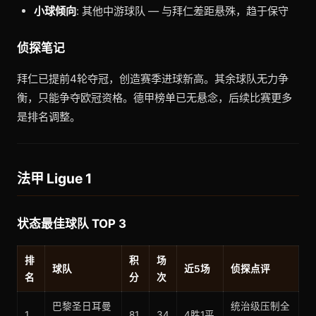
小球倾向
: 其他中游球队 — 与拜仁差距悬殊，趋于保守
侦探笔记
拜仁已提前4轮夺冠，创造赛季进球新高。其余球队无力争
衡，只能争夺欧冠资格。德甲榜单已无悬念，后续比赛更多
是排名调整。
法甲 Ligue 1
状态最佳球队 TOP 3
排
积
场
球队
近5场
侦探点评
名
分
次
巴黎圣日耳曼
统治级压制全
1
81
34
4胜1平