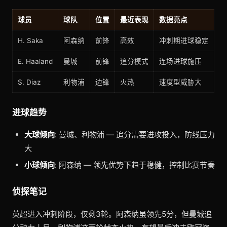
球员
球队
位置
最近表现
数据亮点
H. Saka
阿森纳
前锋
高效
冲刺期进球稳定
E. Haaland
曼城
前锋
追分模式
连场进球施压
S. Diaz
利物浦
边锋
火热
速度型威胁大
进球趋势
大球倾向
: 曼城、利物浦 — 追分需要进攻投入，防线压力
大
小球倾向
: 阿森纳 — 领先优势下趋于稳健，控制比赛节奏
侦探笔记
英超进入冲刺阶段，仅剩3轮。阿森纳虽领先5分，但曼城追