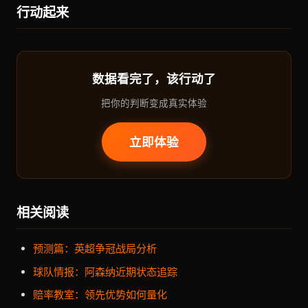
行动起来
数据看完了，该行动了
把你的判断变成真实体验
立即体验
相关阅读
预测篇：英超争冠战局分析
球队情报：阿森纳近期状态追踪
赔率教室：领先优势如何量化