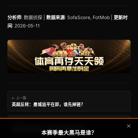
分析师
: 数据侦探 |
数据来源
: SofaScore, FotMob |
更新时
间
: 2026-05-11
← 上一篇
英超反转：曼城追平在即，谁先掉链？
下一篇 →
✕
英超领跑者争锋，谁能打破阿森纳统治？
本赛季最大黑马是谁？