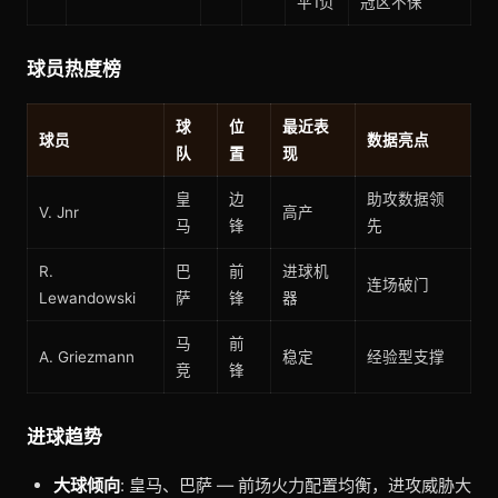
平1负
冠区不保
球员热度榜
球
位
最近表
球员
数据亮点
队
置
现
皇
边
助攻数据领
V. Jnr
高产
马
锋
先
R.
巴
前
进球机
连场破门
Lewandowski
萨
锋
器
马
前
A. Griezmann
稳定
经验型支撑
竞
锋
进球趋势
大球倾向
: 皇马、巴萨 — 前场火力配置均衡，进攻威胁大