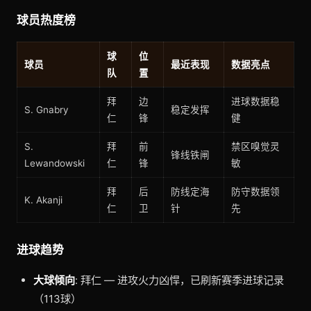
球员热度榜
球
位
球员
最近表现
数据亮点
队
置
拜
边
进球数据稳
S. Gnabry
稳定发挥
仁
锋
健
S.
拜
前
禁区嗅觉灵
锋线铁闸
Lewandowski
仁
锋
敏
拜
后
防线定海
防守数据领
K. Akanji
仁
卫
针
先
进球趋势
大球倾向
: 拜仁 — 进攻火力凶悍，已刷新赛季进球记录
（113球）