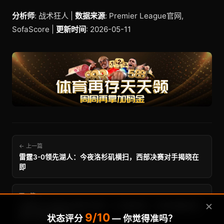
分析师
: 战术狂人 |
数据来源
: Premier League官网,
SofaScore |
更新时间
: 2026-05-11
← 上一篇
雷霆3-0领先湖人：今夜洛杉矶横扫，西部决赛对手揭晓在
即
下一篇 →
✕
巴黎圣日耳曼备战欧冠决赛：6-5险胜拜仁，夸拉茨赫利亚
9/10
能否征服阿森纳？
状态评分
— 你觉得准吗？