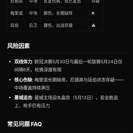
厄德高
中场
反复伤病，现已复出
存疑
梅里诺
中场
脚伤，长期缺阵
❌
廷伯
后卫
踝伤，出战存疑
⚠️
风险因素
双线体力
: 欧冠决赛5月30日与最后一轮联赛5月24日仅
间隔6天，轮换深度有限
核心伤缺
: 梅里诺长期缺席，厄德高与廷伯状态存疑——
中场覆盖持续承压
曼城追击
: 曼城主场迎水晶宫（5月13日），若全胜追
上，枪手仍有压力
常见问题 FAQ