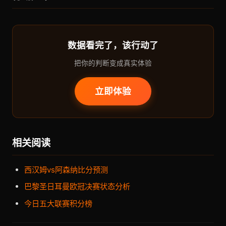
数据看完了，该行动了
把你的判断变成真实体验
立即体验
相关阅读
西汉姆vs阿森纳比分预测
巴黎圣日耳曼欧冠决赛状态分析
今日五大联赛积分榜