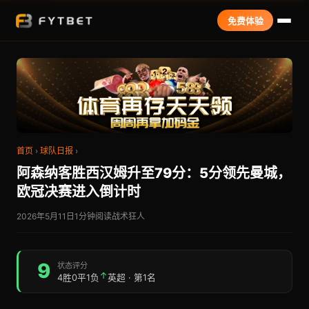
免费体验
首页
›
球队日报
›
阿森纳客胜西汉姆升至79分：5分领先曼城，
欧冠决赛进入倒计时
2026年5月11日
1分钟阅读
战术狂人
9
状态评分
↑
4胜0平1负
英超 · 第1名