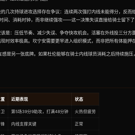
段的几次持球进攻选择存在争议：连续两次强打内线未能得分，反而
拖时间、消耗时钟，而非继续强攻——这一决策失误直接给骑士留下了
应该是：压低节奏、减少失误、争夺快攻机会。活塞在外线投三分方
出现时效率极高。坎宁安需要更早进入组织模式，而非把所有体能押
存在感是另一张底牌。如果杜伦能够在骑士内线球员消耗之后持续施压
位置
近期表现
状态
后卫
第5场39分9助攻，打满48分钟
火热但疲劳
中锋
内线支撑关键
正常