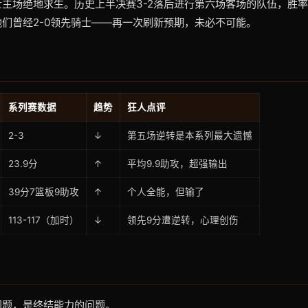
主场绝地求生。历史上半决赛3-2落后进行第六场客场的队伍，胜率
们曾经2-0领先骑士——再一次刷新预期，未必不可能。
系列赛数据
趋势
狂人点评
2-3
↓
第五场逆转是本系列最大遗憾
23.9分
↑
平均9.9助攻，超强输出
39分7篮板9助攻
↑
个人全能，但输了
113-117（加时）
↓
领先9分遭逆转，心理创伤
问题，是终结能力的问题。