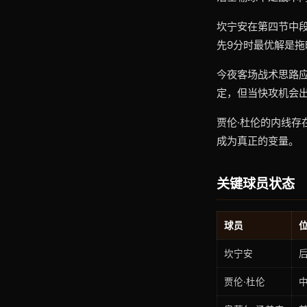
坎宁安在第四节中
先9分时最优解是
今夜客场战术思路
定，但当快攻机会
贾伦·杜伦的内线
成为真正的变量。
关键球员状态
球员
坎宁安
贾伦·杜伦