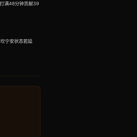
满48分钟贡献39
，坎宁安状态若延