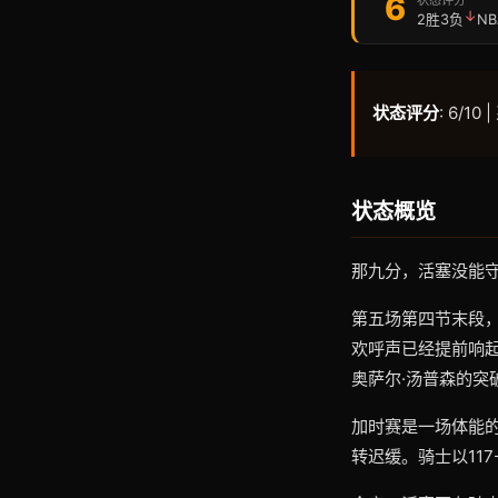
6
↓
2胜3负
N
状态评分
: 6/10 |
状态概览
那九分，活塞没能
第五场第四节末段，
欢呼声已经提前响起
奥萨尔·汤普森的突
加时赛是一场体能
转迟缓。骑士以117