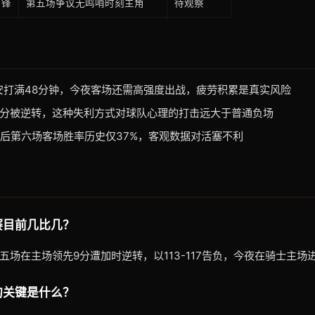
前锋
第五场争议无鸣哨时刻主角
待观察
宁安打满48分钟，今夜客场还需高强度出战，疲劳积累是真实风险
先9分被逆转，这种失利方式对球队心理的打击远大于普通负场
-2落后第六场客场胜率历史仅37%，客观数据对活塞不利
赛目前几比几？
第五场在主场领先9分遭加时逆转，以113-117告负，今夜在骑士主场
的关键是什么？