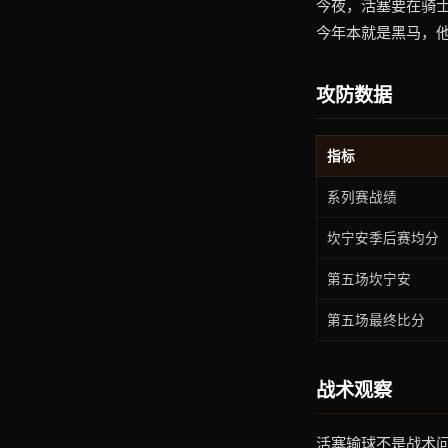
今夜，活塞要在骑士
今年本就是黑马，他
攻防数据
指标
系列赛战绩
坎宁安季后赛均分
第五场坎宁安
第五场最终比分
战术观察
活塞输球不是战术