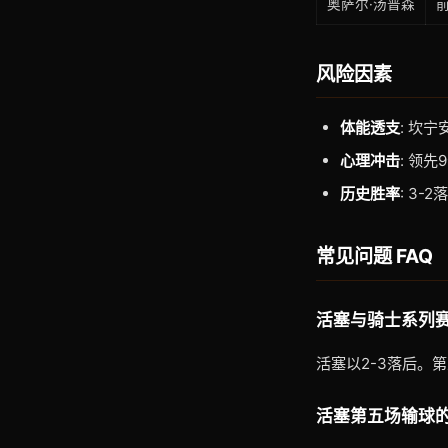
奥萨尔·汤普森
风险因素
体能透支
: 坎
心理冲击
: 领
历史胜率
: 3
常见问题 FAQ
活塞与骑士系列
活塞以2-3落后。
活塞第五场输球