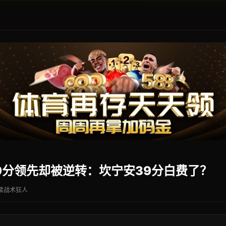
9分领先却被逆转：坎宁安39分白费了？
读
战术狂人