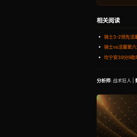
相关阅读
骑士3-2领先
骑士vs活塞第
坎宁安39分9
分析师
: 战术狂人 |