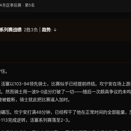
BA东区季后赛 · 第5名
系列赛战绩
: 2胜3负 |
趋势
: ↓
守住。
活塞以103-94领先骑士，比赛似乎已经提前终结。坎宁安在场上
。然而骑士用一波9-0追分打破了一切——随后一次颇具争议的未
破被截断，骑士就此把比赛逼入加时。
的碾压。坎宁安打满48分钟，已经榨干了他在正常时间的全部能量，
-113完成逆转，活塞系列赛落至2-3。