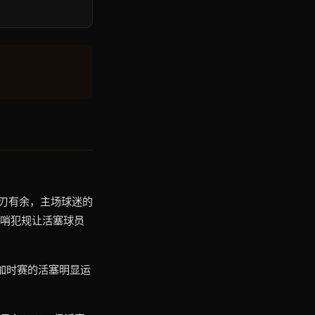
游刃有余，主场球迷的
鸣哨犯规让活塞球员
加时赛的活塞明显运