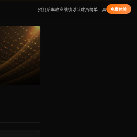
预测
赔率教室
战绩
球队
球员
榜单
工具
免费体验